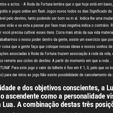
os e actos. - A Roda da Fortuna lembra que o que hoje está em baixo,
rátis e jogos online em flash Jogos novos todos os dias Significado da
el pelo destino, tanto podendo ser bom ou m al.. Indica-lhe uma mudan
virão e se esta a passar por fase mais negativa indica o contrário. R
 você precisa cultivar esses itens. Corra mais atrás da sua vida material
trabalharmos o nosso poder dentro da gente, existe um exercício que po
r coisa que a gente faça que coloque nossas ideias e nossos sonhos de u
ações associadas à Roda da Fortuna trazem associação à roda da vida, e
nos remete aos ciclos do destino. A partir do momento em que a roda 
” Para este jogo o valor do bilhete é fixo em € 1, 0, pelo que os bo
ço) para dar início ao jogo.Não existe possibilidade de cancelamento da
idade e dos objetivos conscientes, a
 o ascendente como a personalidade vis
a Lua. A combinação destas três posiçõ