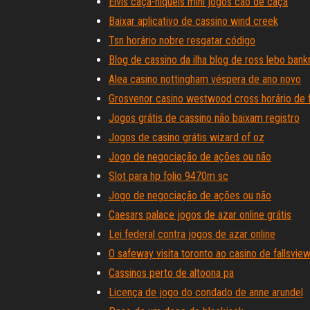
Elvis caça-níqueis mini jogos cão de caça
Baixar aplicativo de cassino wind creek
Tsn horário nobre resgatar código
Blog de cassino da ilha blog de ross lebo bankro
Alea casino nottingham véspera de ano novo
Grosvenor casino westwood cross horário de
Jogos grátis de cassino não baixam registro
Jogos de casino grátis wizard of oz
Jogo de negociação de ações ou não
Slot para hp folio 9470m sc
Jogo de negociação de ações ou não
Caesars palace jogos de azar online grátis
Lei federal contra jogos de azar online
O safeway visita toronto ao casino de fallsvie
Cassinos perto de altoona pa
Licença de jogo do condado de anne arundel