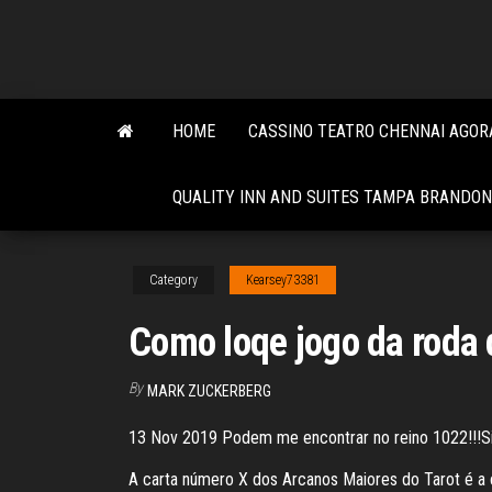
Skip
to
the
content
HOME
CASSINO TEATRO CHENNAI AGO
QUALITY INN AND SUITES TAMPA BRANDON
Category
Kearsey73381
Como loqe jogo da roda 
By
MARK ZUCKERBERG
13 Nov 2019 Podem me encontrar no reino 1022!!!S
A carta número X dos Arcanos Maiores do Tarot é a c