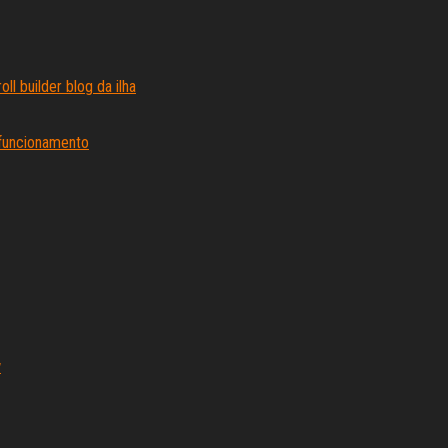
ll builder blog da ilha
 funcionamento
w