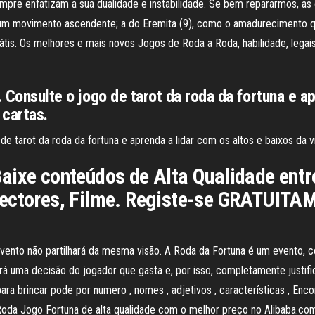
pre enfatizam a sua dualidade e instabilidade. Se bem repararmos, as
 um movimento ascendente; a do Eremita (9), como o amadurecimento q
s. Os melhores e mais novos Jogos de Roda a Roda, habilidade, legais, co
. Consulte o jogo de tarot da roda da fortuna e a
 cartas.
 de tarot da roda da fortuna e aprenda a lidar com os altos e baixos da v
aixe conteúdos de Alta Qualidade entr
Vectores, Filme. Registe-se GRATUITAM
evento não partilhará da mesma visão. A Roda da Fortuna é um evento, co
rá uma decisão do jogador que gasta e, por isso, completamente justif
para brincar pode por numero , nomes , adjetivos , características , Enc
oda Jogo Fortuna de alta qualidade com o melhor preço no Alibaba.co