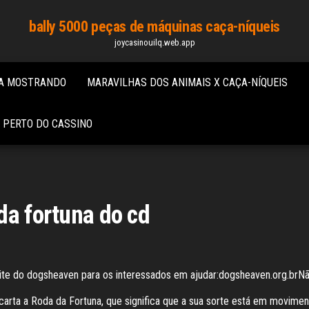
bally 5000 peças de máquinas caça-níqueis
joycasinouilq.web.app
RA MOSTRANDO
MARAVILHAS DOS ANIMAIS X CAÇA-NÍQUEIS
 PERTO DO CASSINO
da fortuna do cd
ite do dogsheaven para os interessados em ajudar:dogsheaven.org.br
arta a Roda da Fortuna, que significa que a sua sorte está em moviment